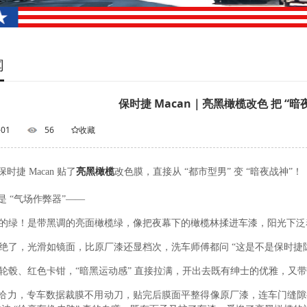
闻
保时捷 Macan｜亮黑橄榄改色 把 “暗
-01
56
收藏
时捷 Macan 贴了
亮黑橄榄
改色膜，直接从 “都市型男” 变 “暗夜战神”！
是 “气场作弊器”——
通的绿！是带黑调的亮面橄榄绿，像把夜幕下的橄榄林揉进车漆，阳光下泛着
感绝了，光滑如镜面，比原厂漆还显档次，洗车师傅都问 “这是不是保时捷
色轮毂、红色卡钳，“暗黑运动感” 直接拉满，开出去既有绅士的优雅，又
给力，专车数据裁膜不用动刀，贴完后膜面平整得像原厂漆，连车门缝隙