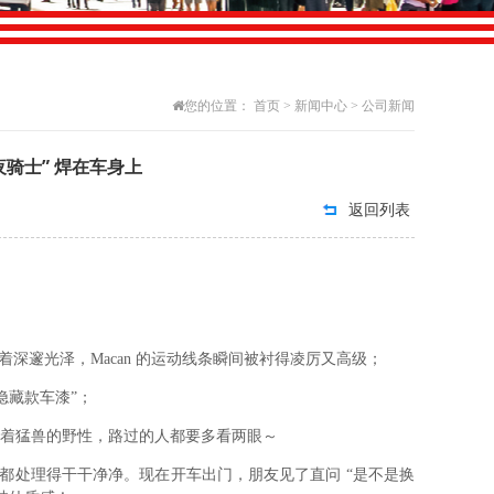
您的位置：
首页
>
新闻中心
>
公司新闻
夜骑士” 焊在车身上
返回列表
深邃光泽，Macan 的运动线条瞬间被衬得凌厉又高级；
隐藏款车漆”；
带着猛兽的野性，路过的人都要多看两眼～
都处理得干干净净。现在开车出门，朋友见了直问 “是不是换