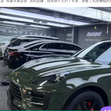
这波 “给豪车换皮肤” 真的血赚，既有面子又护了车漆，爱惨了亮黑橄榄的