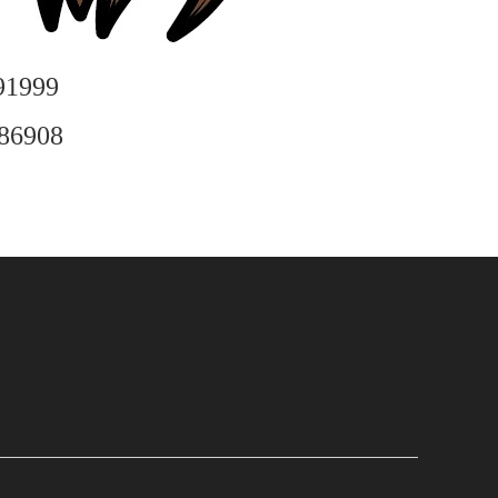
1999
6908